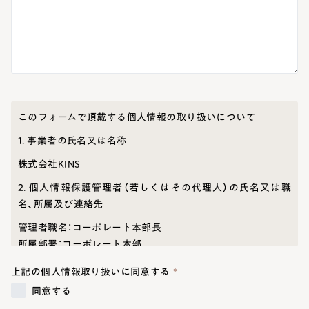
このフォームで頂戴する個人情報の取り扱いについて
1. 事業者の氏名又は名称
株式会社KINS
2. 個人情報保護管理者（若しくはその代理人）の氏名又は職
名、所属及び連絡先
管理者職名：コーポレート本部長
所属部署：コーポレート本部
連絡先URL:
https://corporate.yourkins.com/contact/
上記の個人情報取り扱いに同意する
平日10:00～18:00（土日祝除く）
同意する
3. 個人情報の利用目的