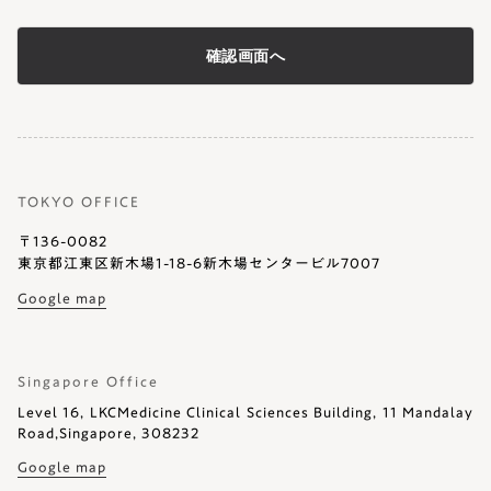
・お問い合わせ対応（本人への連絡を含む）のため
4. 個人情報取扱いの委託
当社は事業運営上、前項利用目的の範囲に限って個人情報を
外部に委託することがあります。この場合、個人情報保護水準
の高い委託先を選定し、個人情報の適正管理・機密保持につい
ての契約を交わし、適切な管理を実施させます。
TOKYO OFFICE
5. 個人情報の開示等の請求について
〒136-0082
本⼈からの請求等により、当社が本件により取得した個⼈情
東京都江東区新木場1-18-6新木場センタービル7007
報の利⽤⽬的の通知・開⽰・内容の訂正・追加または削除・利⽤
Google map
の停⽌・消去または第三者への提供の停⽌、第三者提供記録の
開⽰（「開⽰等」といいます。）に応じます。
【お問合せ窓口】
Singapore Office
東京都江東区新木場一丁目18番６号７階
URL:
https://corporate.yourkins.com/contact/
Level 16, LKCMedicine Clinical Sciences Building, 11 Mandalay
Road,Singapore, 308232
6. 個人情報を提供されることの任意性について
Google map
ご本人様が当社に個人情報を提供されるかどうかは任意によ