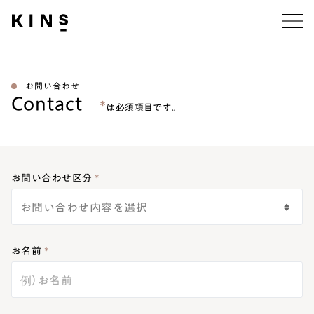
Business Model
ビジネスモデル
お問い合わせ
Contact
*
は必須項目です。
R&D
研究開発
Product・Service
商品・サービス
お問い合わせ区分
Company
企業情報
News
ニュース
お名前
Sustanability
サステナビリティ
Career
採用情報