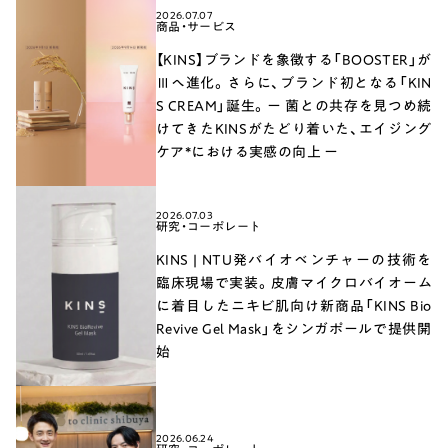
2026.07.07
商品・サービス
【KINS】ブランドを象徴する「BOOSTER」が
Ⅲへ進化。さらに、ブランド初となる「KIN
S CREAM」誕生。ー 菌との共存を見つめ続
けてきたKINSがたどり着いた、エイジング
ケア*における実感の向上 ー
2026.07.03
研究・コーポレート
KINS | NTU発バイオベンチャーの技術を
臨床現場で実装。皮膚マイクロバイオーム
に着目したニキビ肌向け新商品「KINS Bio
Revive Gel Mask」をシンガポールで提供開
始
2026.06.24