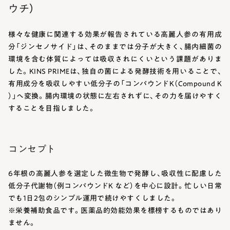
ウチ）
様々な健康に関連する効果が報告されている高麗人参の有用成
分「ジンセノサイド」は、そのままでは分子が大きく、腸内細菌の
環境を含む体質によっては吸収されにくいという課題がありま
した。KINS PRIMEは、独自の菌による発酵技術を用いることで、
有用成分を吸収しやすい低分子の「コンパウンドK（Compound K
）」へ変換。腸内環境の状態に左右されずに、その力を届けやすく
することを目指しました。
コンセプト
6年根の高麗人参を選定した微生物で発酵し、吸収性に配慮した
低分子代謝物（例コンパウンドK など）を中心に設計。忙しい日常
でも1日2包のシンプル運用で続けやすくしました。
※栄養補助食品です。医薬品的効能効果を標榜するものではあり
ません。