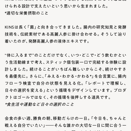
けられる設計で支えたいという思いから生まれました。
*適切な栄養摂取のこと
KINSは長く「菌」と向き合ってきました。腸内の研究知見と発酵
技術を、伝統素材である高麗人参に掛け合わせる。そうして辿り
着いたのが、発酵高麗人参の液体エキスです。
“体に入るまで”のことだけでなく、いつ・どこで・どう飲むかとい
う生活動線まで考え、スティック個包装一口で完結する体験に設
計しました。続けることがいちばん難しいからこそ、続けやすさ
を最優先に。さらに、「みえる・わかる・かわる*」を合言葉に、腸内
フローラ検査で自分の状態を見える化。「レポートで理解し、
日々の選択を変える」という循環をデザインしています。プロダ
クトはゴールではなく、その循環を後押しする道具です。
*食生活や運動など日々の選択のこと
会食の多い週、勝負の朝、移動だらけの一日。「今日を、ちゃんと
戦える自分でいたい」――そんな誰かの大切な一日に間に合う一