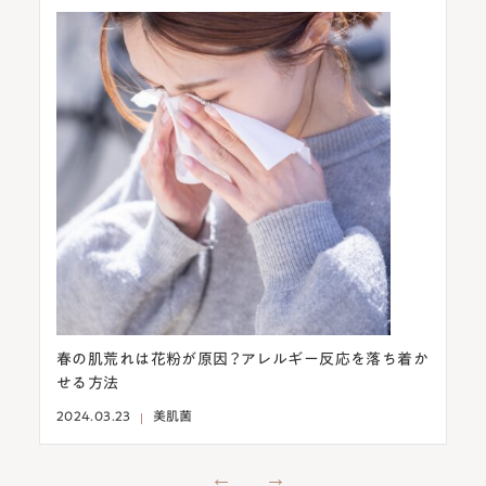
こさ
春の肌荒れは花粉が原因？アレルギー反応を落ち着か
意
せる方法
燥
2024.03.23
美肌菌
202