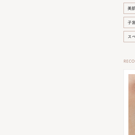
美
子
ス
REC