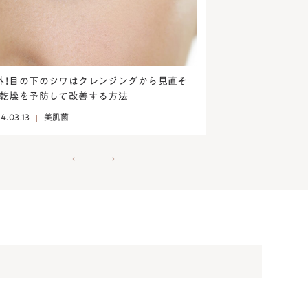
外！目の下のシワはクレンジングから見直そ
乾燥ニキビは保湿で
！乾燥を予防して改善する方法
法とは
4.03.13
美肌菌
2024.03.07
美肌菌