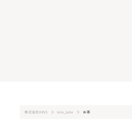
くても遅くてもダメ？正常
生理前の肌荒れは日頃のケアが大切！
起こさないための方法
2024.08.07
美肌菌
株式会社KINS
kins_labo
お茶