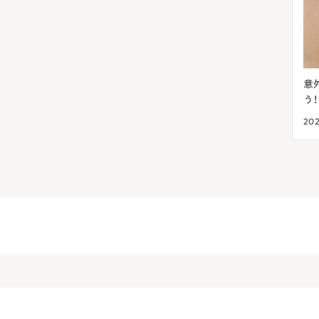
肌荒れを
春の肌荒れは花粉が原因？アレルギー反応を落
意
ち着かせる方法
う
2024.03.23
美肌菌
202