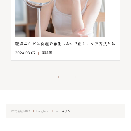
乾
乾燥ニキビは保湿で悪化しない？正しいケア方法とは
タ
る
2024.03.07
美肌菌
202
株式会社KINS
kins_labo
マーガリン