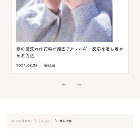
肌荒れは花粉が原因？アレルギー反応を落ち着か
意外！目の下のシ
方法
燥を予防して改
3.23
美肌菌
2024.03.13
美肌
株式会社KINS
kins_labo
体質改善