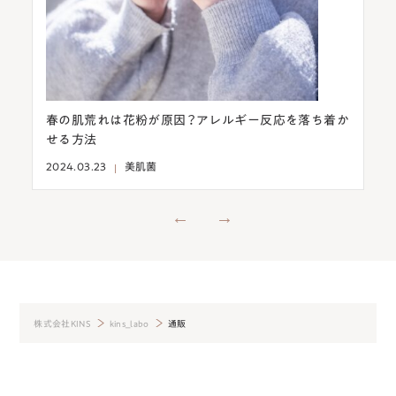
こさ
春の肌荒れは花粉が原因？アレルギー反応を落ち着か
意
せる方法
燥
2024.03.23
美肌菌
202
株式会社KINS
kins_labo
通販