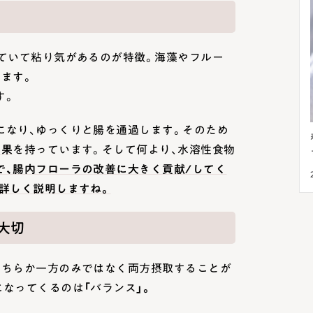
していて粘り気があるのが特徴。海藻やフルー
ます。
す。
になり、ゆっくりと腸を通過します。そのため
！肌荒れを
春の肌荒れは花粉が原因？アレルギー反応を落
効果
を持っています。そして何より、水溶性食物
ち着かせる方法
で、腸内フローラの改善に大きく貢献/
してく
2024.03.23
美肌菌
詳しく説明しますね。
大切
どちらか一方のみではなく両方摂取することが
なってくるのは「バランス」。