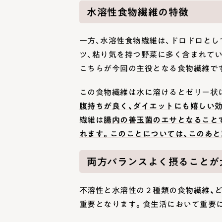
水溶性食物繊維の特徴
一方、水溶性食物繊維は、ドロドロと
ツ、粘り気を持つ野菜に多く含まれてい
こちらが今回の主役となる食物繊維で
この食物繊維は水に溶けるとゼリー状
早くても遅くてもダメ？正常
生理前の肌荒れは日頃のケアが大切
腹持ちが良く、ダイエットにも嬉しい
起こさないための方法
繊維は
腸内の善玉菌のエサとなること
菌
2024.08.07
美肌菌
れます。このことについては、このあと
両方バランスよく摂ることが
不溶性と水溶性の２種類の食物繊維、
重要となります。食生活において重要に