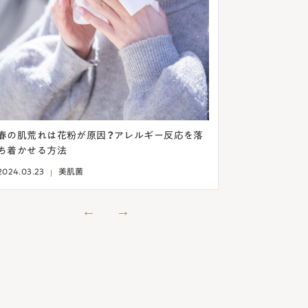
意外！目の下のシワはクレンジングから見直そ
乾燥ニキビは保
う！乾燥を予防して改善する方法
法とは
2024.03.13
美肌菌
2024.03.07
美