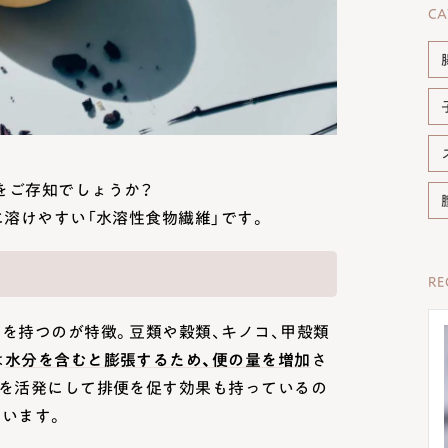
CA
をご存知でしょうか？
に溶けやすい「水溶性食物繊維」です。
R
を持つのが特徴。豆類や穀類、キノコ、甲殻類
は
水分を含むと膨張するため、便の量を増加
さ
きを活発にして排便を促す効果も持っているの
います。