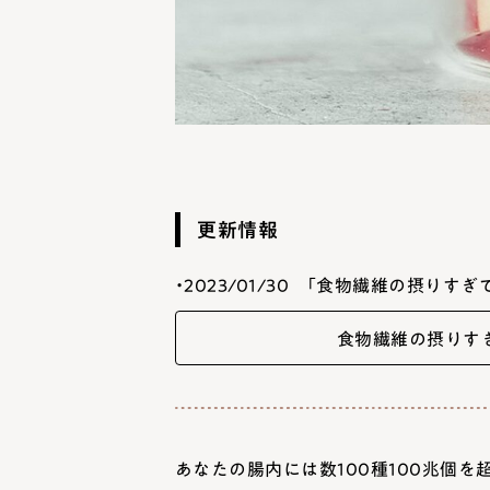
更新情報
・2023/01/30
「食物繊維の摂りすぎ
食物繊維の摂りす
あなたの腸内には数
100
種
100
兆個を