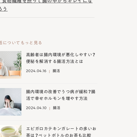
7
食物繊維を摂って腸の中からキレイにな
ろう
活についてもっと見る
高齢者は腸内環境が悪化しやすい？
便秘を解消する腸活方法とは
2024.04.16
腸活
腸内環境の改善でうつ病が緩和？腸
活で幸せホルモンを増やす方法
2024.04.10
腸活
エピガロカテキンガレートの多いお
茶は？ペットボトルのお茶も比較