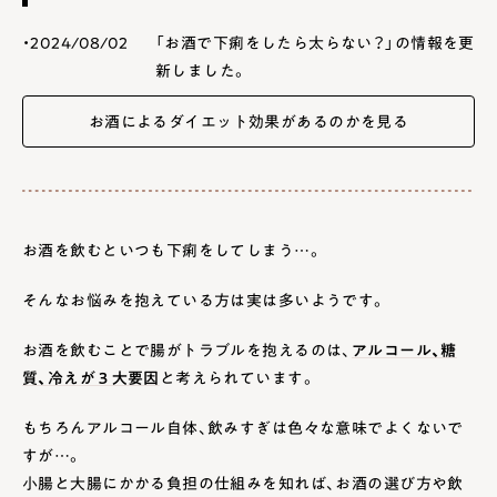
2
お酒による下痢はいつ治る？
・2024/08/02
「お酒で下痢をしたら太らない？」の情報を更
2.1
お酒が抜けるまでの時間
新しました。
2.2
下痢を早く治すためには
お酒によるダイエット効果があるのかを見る
3
お酒で下痢をしたら太らない？
3.1
カロリーの吸収は小腸で行われる
お酒を飲むといつも下痢をしてしまう…。
4
【菌ケア的に選ぶなら】からだ想いの良質なお酒4選
そんなお悩みを抱えている方は実は多いようです。
4.1
マッコリ
4.2
芋焼酎
お酒を飲むことで腸がトラブルを抱えるのは、
アルコール、糖
4.3
ワイン
質、冷えが３大要因
と考えられています。
4.4
日本酒
もちろんアルコール自体、飲みすぎは色々な意味でよくないで
すが…。
5
大前提は「飲みすぎない」お酒は楽しく適量に
小腸と大腸にかかる負担の仕組みを知れば、お酒の選び方や飲