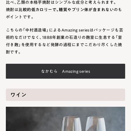
比べ、乙類の本格芋焼酎はシンプルな成分と考えられます。
焼酎は
比較的低カロリーで、糖質やプリン体が含まれない
のも
ポイントです。
こちらの「中村酒造場」によるAmazing seriesはパッケージも芸
術的なだけでなく、1888年創業の石造りの麹室に生息する「室
付き麹」を使用するなど発酵の過程にまでこだわり尽くした焼
酎です。
なかむら Amazing series
ワイン