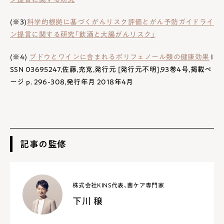
(※3)
科学的根拠に基づくがんリスク評価とがん予防ガイドライ
ン提言に関する研究「飲酒と大腸がんリスク」
(※4)
ブドウとワインに含まれるポリフェノール類の健康効果
I
SSN 03695247,佐藤,充克,発行元 [発行元不明],93巻4号,掲載ペ
ージ p. 296-308,発行年月 2018年4月
記事の監修
株式会社KINS代表、菌ケア専門家
下川 穣