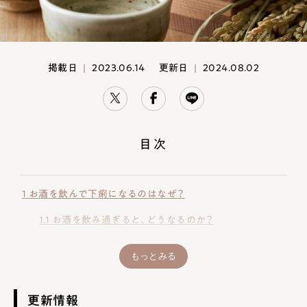
掲載日
|
2023.06.14
更新日
|
2024.08.02
目次
1
お酒を飲んで下痢になるのはなぜ？
1.1
お酒を飲み過ぎると、どうなるのか？
1.2
飲み過ぎは大腸がんの原因にも
もっとみる
1.3
15g飲酒量が増えるごとに大腸がんのリスクは10%
増
更新情報