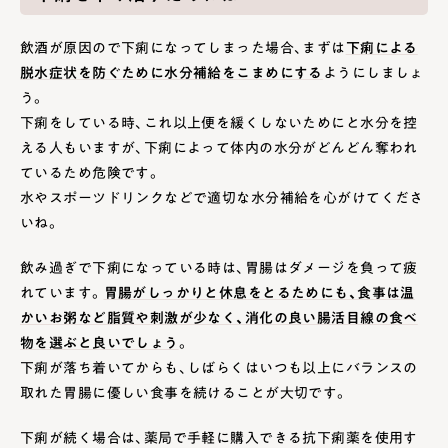
飲酒が原因ので下痢になってしまった場合、まずは
下痢による
脱水症状を防ぐために水分補給をこまめにする
ようにしましょ
う。
下痢をしている時、これ以上便を緩くしないためにと水分を控
える人もいますが、下痢によって体内の水分がどんどん奪われ
ているため危険です。
水やスポーツドリンクなどで適切な水分補給を心がけてくださ
いね。
飲み過ぎで下痢になっている時は、胃腸はダメージを負って疲
れています。
胃腸がしっかりと休息をとるためにも、食事は温
かいお粥など脂質や刺激が少なく、消化の良い腸活目線の食べ
物を選ぶと良いでしょう
。
下痢が落ち着いてからも、しばらくはいつも以上にバランスの
取れた胃腸に優しい食事を続けることが大切です。
下痢が続く場合は、薬局で手軽に購入できる抗下痢薬を使用す