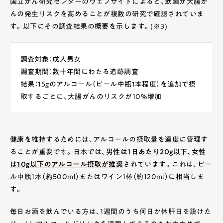
国立がん研究センターのウェブサイトによると、飲酒が大腸が
んの発生リスクを高めることが複数の研究で確認されていま
す。以下にその調査結果の概要を示します。(※3)
調査対象：成人男女
調査期間：数十年間にわたる追跡調査
結果：15gのアルコール（ビール中瓶1本程度）を追加で摂
取するごとに、大腸がんのリスクが10%増加
健康を維持するためには、アルコールの摂取量を適度に管理す
ることが重要です。日本では、
男性は1日あたり20g以下、女性
は10g以下のアルコール摂取が推奨
されています。これは、ビー
ル中瓶1本（約500ml）またはワイン1杯（約120ml）に相当しま
す。
毎日お酒を飲んでいる方は、1週間のうち何日か休肝日を設けた