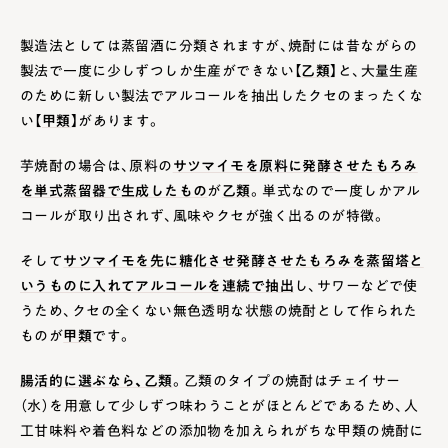
製造法としては蒸留酒に分類されますが、焼酎には昔ながらの
製法で一度に少しずつしか生産ができない【
乙類
】と、大量生産
のために新しい製法でアルコールを抽出したクセのまったくな
い【
甲類
】があります。
芋焼酎の場合は、原料の
サツマイモを原料に発酵させたもろみ
を単式蒸留器で生成したもの
が
乙類
。単式なので一度しかアル
コールが取り出されず、風味やクセが強く出るのが特徴。
そして
サツマイモを先に糖化させ発酵させたもろみを蒸留塔と
いうものに入れてアルコールを連続で抽出
し、サワーなどで使
うため、クセの全くない無色透明な状態の焼酎として作られた
ものが
甲類
です。
腸活的に選ぶなら、乙類
。乙類のタイプの焼酎はチェイサー
（水）を用意して少しずつ味わうことがほとんどであるため、人
工甘味料や着色料などの添加物を加えられがちな甲類の焼酎に