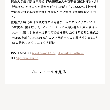
岡山大学歯学部を卒業後、都内医療法人の理事長（任期4年3ヶ月）
を務める。クリニック経営を任されながらも、2,500名以上の慢
性疾患に対する根本治療を目指した生活習慣改善指導などを行
う。
医療法人時代の日本最先端の研究者チームとのマイクロバイオー
ム研究や、菌を取り入れることによって体質改善した原体験をき
っかけに菌による根本治療の可能性を感じ、2018年12月に株式会
社KINSを創立。2023年8月にシンガポールにて尋常性ざ瘡（ニキ
ビ）に特化したクリニックを開院。
INSTAGRAM ：
@yutaka411985
,
＠yourkins_official
X ：
@yutaka_shimo
プロフィールを見る