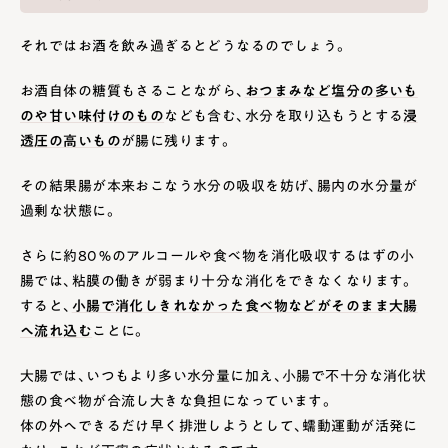
それではお酒を飲み過ぎるとどうなるのでしょう。
お酒自体の糖質もさることながら、
おつまみなど塩分の多いも
のや甘い味付けのもの
なども含む、水分を取り込もうとする
浸
透圧の高いもの
が腸に残ります。
その結果腸が本来おこなう水分の吸収を妨げ、腸内の水分量が
過剰な状態に。
さらに約80％のアルコールや食べ物を消化吸収するはずの小
腸では、粘膜の働きが弱まり十分な消化をできなくなります。
すると、
小腸で消化しきれなかった食べ物などがそのまま大腸
へ流れ込む
ことに。
大腸では、いつもより多い水分量に加え、小腸で不十分な消化状
態の食べ物が合流し大きな負担になっています。
体の外へできるだけ早く排泄しようとして、蠕動運動が活発に