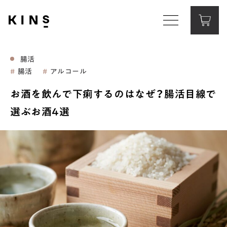
Corporate Website
コーポレートサイト
腸活
腸活
アルコール
Contact
お問い合わせ
お酒を飲んで下痢するのはなぜ？腸活目線で
選ぶお酒4選