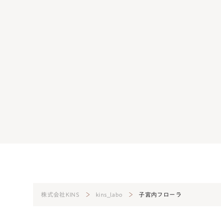
オーバーは早くても遅くてもダメ？正常
生理前の肌荒れは日頃の
る方法
起こさないための方法
14
美肌菌
2024.08.07
美肌菌
株式会社KINS
kins_labo
子宮内フローラ