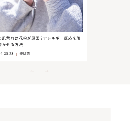
を落
意外！目の下のシワはクレンジングから見直そ
乾燥ニ
う！乾燥を予防して改善する方法
法とは
2024.03.13
美肌菌
2024.0