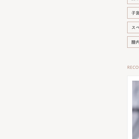
子
ス
膣
REC