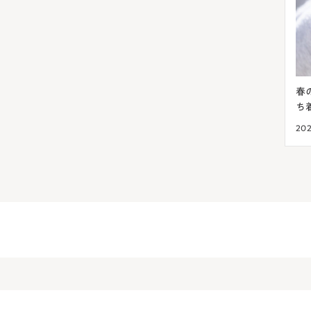
ケアが大切！肌荒れを
春の肌荒れは花粉が原因？アレルギー反応
ち着かせる方法
2024.03.23
美肌菌