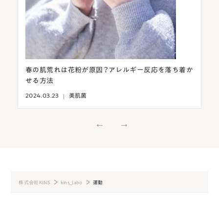
こさ
春の肌荒れは花粉が原因？アレルギー反応を落ち着か
意
せる方法
燥
2024.03.23
美肌菌
202
株式会社KINS
kins_labo
運動