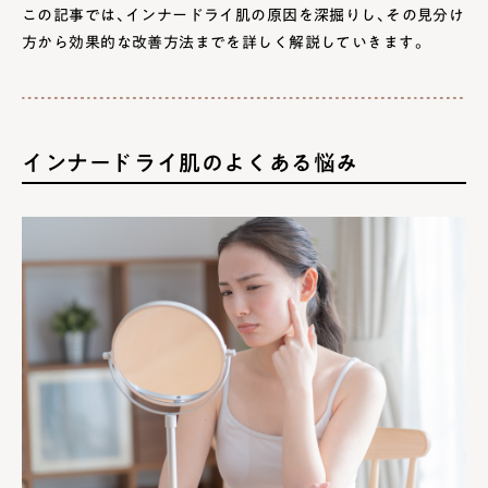
この記事では、インナードライ肌の原因を深掘りし、その見分け
4.1
収れん化粧水を使う
方から効果的な改善方法までを詳しく解説していきます。
4.2
皮脂をしっかり洗い流すクレンジングや洗顔を使
う
5
インナードライ肌のおすすめメイク直し方法
インナードライ肌のよくある悩み
5.1
皮脂をやさしくオフする
5.2
ミスト化粧水で保湿する
5.3
化粧下地やBBクリームを使用
5.4
軽めのパウダーを使用
6
乾燥を予防して、インナードライ肌を改善しよう