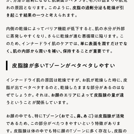
れの原因となります。このように、
皮脂の過剰分泌も乾燥が引
き起こす結果の一つ
と考えられます​​。
内側の乾燥によってバリア機能が低下すると、肌の水分が外部
に蒸発しやすくなり、さらに乾燥が進む悪循環に陥ります。こ
のため、インナードライ肌のケアでは、
単に表面を潤すだけでな
く、肌の内部から潤いを補い、保持することが重要
です。
皮脂腺が多いTゾーンがベタベタしやすい
インナードライ肌の原因は乾燥ですが、お肌が乾燥した時に、皮
脂が出てベタベタするのと、乾燥したままな部分があるのはな
ぜでしょうか。それは、
お顔のエリアによって皮脂腺の量が違
う
ということが関係しています。
お顔の中でも、特に
Tゾーン（おでこ、鼻、あご）は皮脂腺が活発
であるため、この部分がべたつきやすいという特徴がありま
す。皮脂腺は体の中でも特に顔のTゾーンに多く存在し、皮脂の