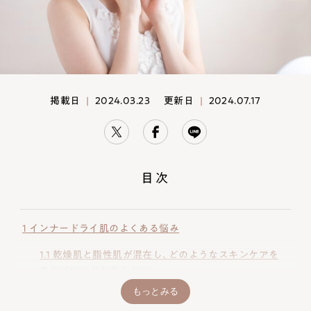
掲載日
|
2024.03.23
更新日
|
2024.07.17
目次
1
インナードライ肌のよくある悩み
1.1
乾燥肌と脂性肌が混在し、どのようなスキンケアを
すればいいかわからない
もっとみる
1.2
部分的に乾燥したり皮脂が出て、メイクが崩れやす
い