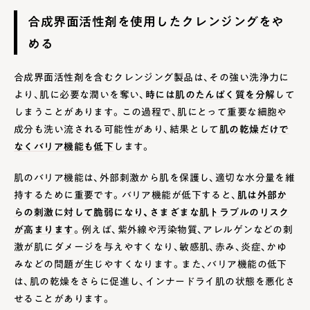
合成界面活性剤を使用したクレンジングをや
める
合成界面活性剤を含むクレンジング製品は、その強い洗浄力に
より、肌に必要な潤いを奪い、
時には肌のたんぱく質を分解
して
しまうことがあります。この過程で、肌にとって重要な細胞や
成分も洗い流される可能性があり、結果として
肌の乾燥だけで
なくバリア機能も低下
します。
肌のバリア機能は、外部刺激から肌を保護し、適切な水分量を維
持するために重要です。バリア機能が低下すると、
肌は外部か
らの刺激に対して脆弱になり、さまざまな肌トラブルのリスク
が高まります
。例えば、紫外線や汚染物質、アレルゲンなどの刺
激が肌にダメージを与えやすくなり、敏感肌、赤み、炎症、かゆ
みなどの問題が生じやすくなります。また、バリア機能の低下
は、肌の乾燥をさらに促進し、インナードライ肌の状態を悪化さ
せることがあります。