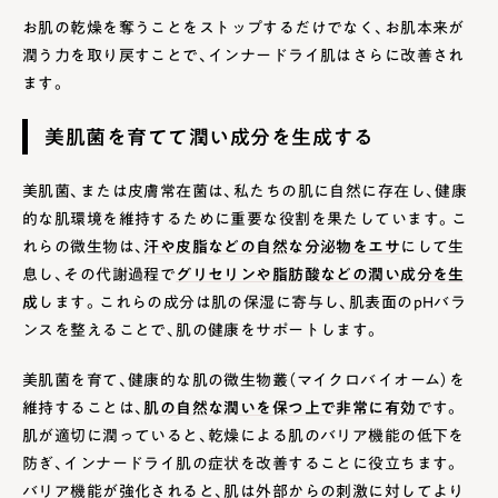
お肌の乾燥を奪うことをストップするだけでなく、お肌本来が
潤う力を取り戻すことで、インナードライ肌はさらに改善され
ます。
美肌菌を育てて潤い成分を生成する
美肌菌、または皮膚常在菌は、私たちの肌に自然に存在し、健康
的な肌環境を維持するために重要な役割を果たしています。こ
れらの微生物は、
汗や皮脂などの自然な分泌物をエサ
にして生
息し、その代謝過程で
グリセリンや脂肪酸などの潤い成分を生
成
します。これらの成分は肌の保湿に寄与し、肌表面のpHバラ
ンスを整えることで、肌の健康をサポートします。
美肌菌を育て、健康的な肌の微生物叢（マイクロバイオーム）を
維持することは、
肌の自然な潤いを保つ上で非常に有効
です。
肌が適切に潤っていると、乾燥による肌のバリア機能の低下を
防ぎ、インナードライ肌の症状を改善することに役立ちます。
バリア機能が強化されると、肌は外部からの刺激に対してより