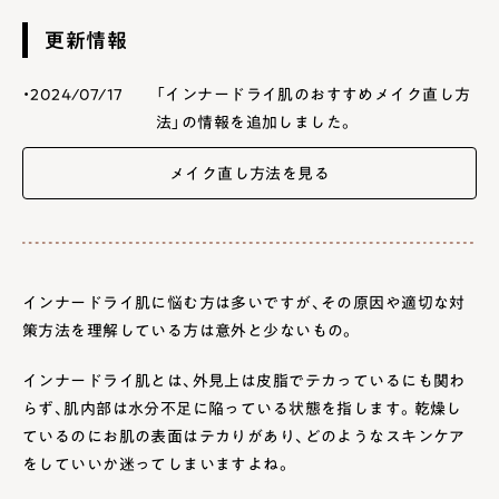
1.3
インナードライ肌と脂性肌の見分け方が分からない
更新情報
1.4
毛穴の開きや詰まりなど、毛穴トラブルも気になる
・2024/07/17
「インナードライ肌のおすすめメイク直し方
法」の情報を追加しました。
2
インナードライ肌が起きる原因
メイク直し方法を見る
2.1
全ては乾燥がトラブルの根源
2.2
保湿に力を入れることは解決策にならない
3
インナードライ肌の根本的な解決は乾燥予防対策
インナードライ肌に悩む方は多いですが、その原因や適切な対
3.1
お肌を乾燥させない→皮脂過剰も抑える
策方法を理解している方は意外と少ないもの。
3.2
まずはクレンジングを見直そう
インナードライ肌とは、外見上は皮脂でテカっているにも関わ
3.3
お肌本来の潤う力を取り戻そう
らず、肌内部は水分不足に陥っている状態を指します。乾燥し
3.4
セラミドやコラーゲンを取り入れる
ているのにお肌の表面はテカりがあり、どのようなスキンケア
をしていいか迷ってしまいますよね。
4
インナードライ肌が悪化するNG習慣