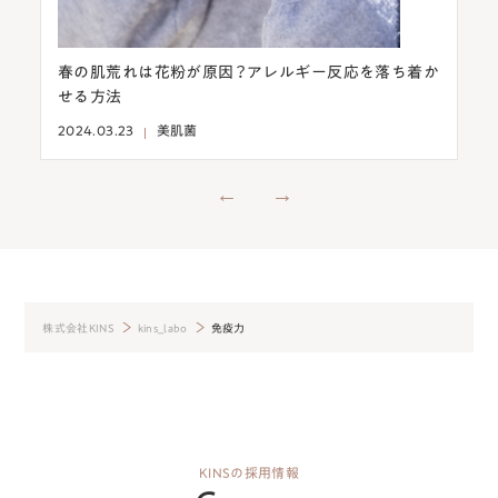
肌荒れは花粉が原因？アレルギー反応を落ち着か
意外！目の下のシ
方法
燥を予防して改
3.23
美肌菌
2024.03.13
美肌
株式会社KINS
kins_labo
免疫力
KINSの採用情報