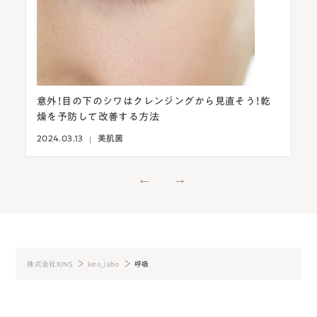
着か
意外！目の下のシワはクレンジングから見直そう！乾
乾
燥を予防して改善する方法
20
2024.03.13
美肌菌
株式会社KINS
kins_labo
呼吸