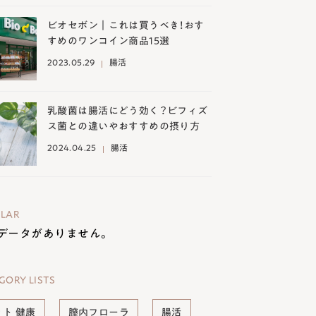
ビオセボン｜これは買うべき！おす
すめのワンコイン商品15選
2023.05.29
腸活
乳酸菌は腸活にどう効く？ビフィズ
ス菌との違いやおすすめの摂り方
2024.04.25
腸活
LAR
データがありません。
GORY LISTS
ット 健康
膣内フローラ
腸活