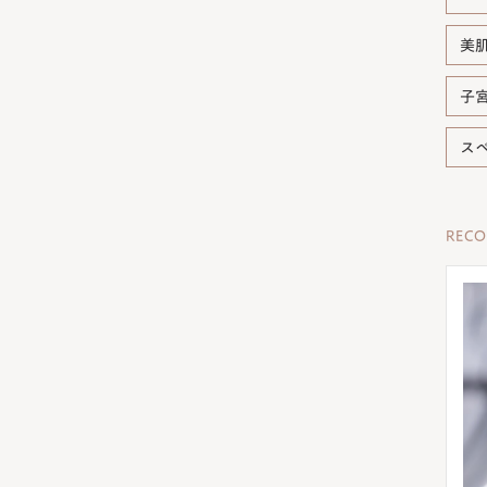
美
子
ス
REC