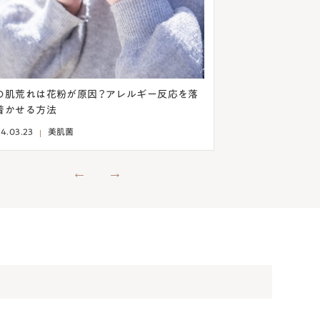
を落
意外！目の下のシワはクレンジングから見直そ
乾燥ニ
う！乾燥を予防して改善する方法
法とは
2024.03.13
美肌菌
2024.03.