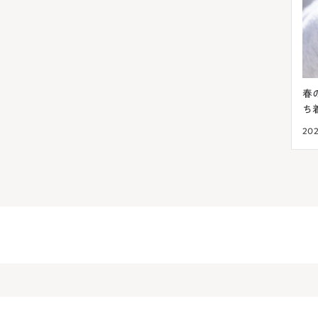
アが大切！肌荒れを
春の肌荒れは花粉が原因？アレルギー反応
ち着かせる方法
2024.03.23
美肌菌