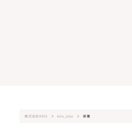
ーバーは早くても遅くてもダメ？正常
生理前の肌荒れは日頃のケ
方法
起こさないための方法
4
美肌菌
2024.08.07
美肌菌
株式会社KINS
kins_labo
栄養