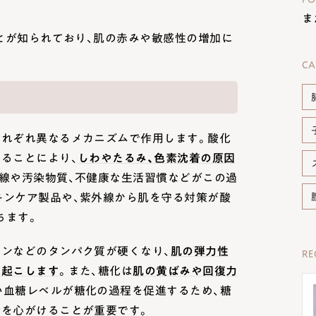
ま
ことが知られており、肌の赤みや敏感性の増加に
CA
それぞれ異なるメカニズムで作用します。酸化
ることにより、
しわやたるみ、色素沈着の原因
線や汚染物質、不健康な生活習慣などがこの過
キンケア製品や、紫外線から肌を守る対策が酸
ちます。
チンなどのタンパク質が硬くなり、
肌の弾力性
R
き起こします
。また、糖化は
肌の黄ばみや回復力
い血糖レベルが糖化の過程を促進するため、糖
活を心がけることが重要です。