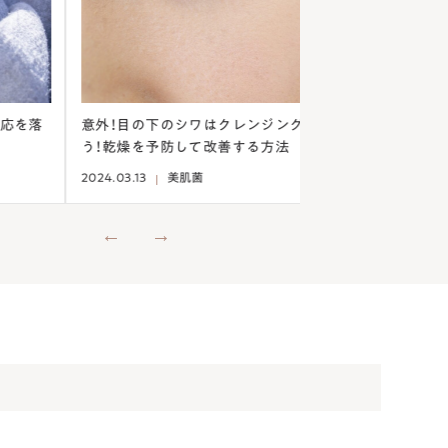
外！目の下のシワはクレンジングから見直そ
乾燥ニキビは保湿で
！乾燥を予防して改善する方法
法とは
4.03.13
美肌菌
2024.03.07
美肌菌