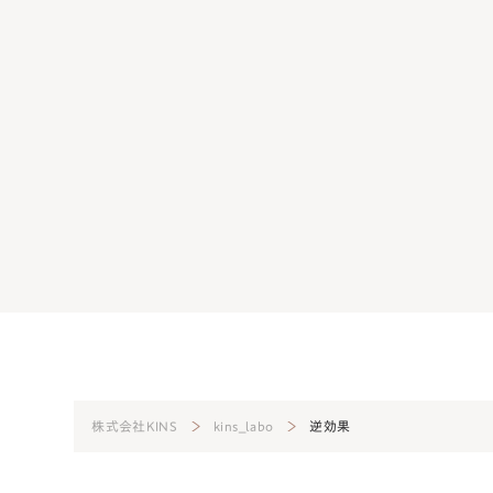
くても遅くてもダメ？正常
生理前の肌荒れは日頃のケアが大切！
起こさないための方法
2024.08.07
美肌菌
株式会社KINS
kins_labo
逆効果