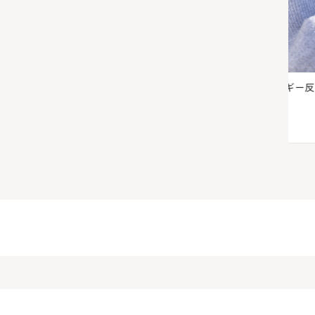
肌荒れを
春の肌荒れは花粉が原因？アレルギー反応を落
意
ち着かせる方法
う
2024.03.23
美肌菌
202