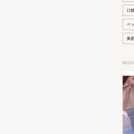
口
ペ
美
REC