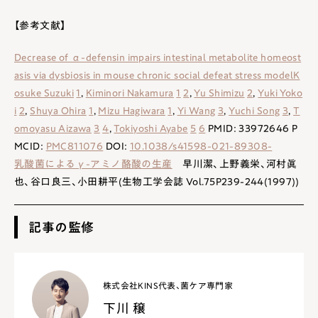
【参考文献】
Decrease of α-defensin impairs intestinal metabolite homeost
asis via dysbiosis in mouse chronic social defeat stress model
K
osuke Suzuki
1
,
Kiminori Nakamura
1
2
,
Yu Shimizu
2
,
Yuki Yoko
i
2
,
Shuya Ohira
1
,
Mizu Hagiwara
1
,
Yi Wang
3
,
Yuchi Song
3
,
T
omoyasu Aizawa
3
4
,
Tokiyoshi Ayabe
5
6
PMID:
33972646
P
MCID:
PMC811076
DOI:
10.1038/s41598-021-89308-
乳酸菌によるγ-アミノ酪酸の生産
早川潔、上野義栄、河村眞
也、谷口良三、小田耕平(生物工学会誌 Vol.75P239-244(1997))
記事の監修
株式会社KINS代表、菌ケア専門家
下川 穣