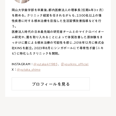
岡山大学歯学部を卒業後、都内医療法人の理事長（任期4年3ヶ月）
を務める。クリニック経営を任されながらも、2,500名以上の慢
性疾患に対する根本治療を目指した生活習慣改善指導などを行
う。
医療法人時代の日本最先端の研究者チームとのマイクロバイオー
ム研究や、菌を取り入れることによって体質改善した原体験をき
っかけに菌による根本治療の可能性を感じ、2018年12月に株式会
社KINSを創立。2023年8月にシンガポールにて尋常性ざ瘡（ニキ
ビ）に特化したクリニックを開院。
INSTAGRAM ：
@yutaka411985
,
＠yourkins_official
X ：
@yutaka_shimo
プロフィールを見る