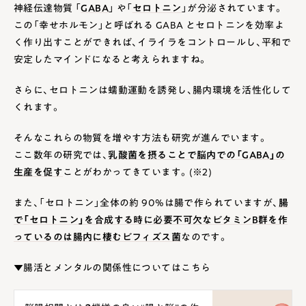
神経伝達物質 「
GABA
」 や「
セロトニン
」が分泌されています。
この「幸せホルモン」と呼ばれる GABA とセロトニンを効率よ
く作り出すことができれば、イライラをコントロールし、平和で
安定したマインドになると考えられますね。
さらに、セロトニンは蠕動運動を誘発し、腸内環境を活性化して
くれます。
そんなこれらの物質を増やす方法も研究が進んでいます。
ここ数年の研究では、
乳酸菌を摂ることで脳内での「GABA」の
生産を促す
ことがわかってきています。(※2)
また、「セロトニン」全体の約 90%は腸で作られていますが、
腸
で「セロトニン」を合成する時に必要不可欠なビタミンB群を作
っているのは腸内に棲むビフィズス菌
なのです。
▼腸活とメンタルの関係性についてはこちら