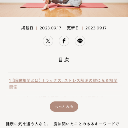
掲載日
|
2023.09.17
更新日
|
2023.09.17
目次
1
【脳腸相関とは】リラックス、ストレス解消の鍵になる相関
関係
1.1
ストレスが腸内細菌バランスにまで影響する
もっとみる
2
腸活でメンタルが安定する理由
健康に気を遣う人なら、一度は聞いたことのあるキーワードで
2.1
ヨガで増えるセロトニン