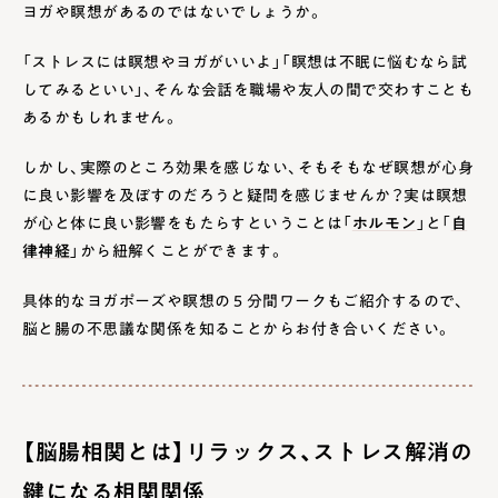
ヨガや瞑想があるのではないでしょうか。
3
日常に取り入れる瞑想 ５分間エクササイズ
「ストレスには瞑想やヨガがいいよ」「瞑想は不眠に悩むなら試
してみるといい」、そんな会話を職場や友人の間で交わすことも
3.1
1.深い呼吸をしましょう
あるかもしれません。
3.2
2.緊張がほぐれるロールダウン
しかし、実際のところ効果を感じない、そもそもなぜ瞑想が心身
4
もっと体を動かしたい時のヨガポーズで肩こり解消
に良い影響を及ぼすのだろうと疑問を感じませんか？実は瞑想
が心と体に良い影響をもたらすということは「
ホルモン
」と「
自
4.1
上半身の不調に効かせるヨガ・肩こり解消ポーズ
律神経
」から紐解くことができます。
5
ヨガと瞑想を取り入れて腸もすこやかに
具体的なヨガポーズや瞑想の５分間ワークもご紹介するので、
脳と腸の不思議な関係を知ることからお付き合いください。
【脳腸相関とは】リラックス、ストレス解消の
鍵になる相関関係