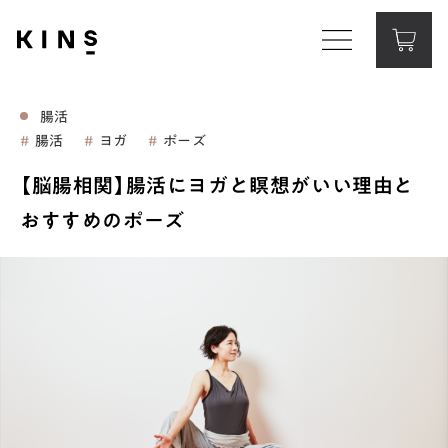
Corporate Website
コーポレートサイト
腸活
腸活
ヨガ
ポーズ
Contact
お問い合わせ
【脳腸相関】腸活にヨガと瞑想がいい理由と
おすすめのポーズ