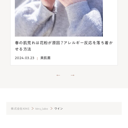
こさ
春の肌荒れは花粉が原因？アレルギー反応を落ち着か
意
せる方法
燥
2024.03.23
美肌菌
202
株式会社KINS
kins_labo
ワイン