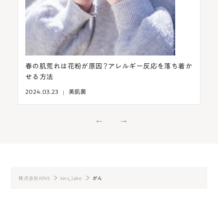
春の肌荒れは花粉が原因？アレルギー反応を落ち着か
意外！
せる方法
燥を予
2024.03.23
美肌菌
2024.03
株式会社KINS
kins_labo
がん