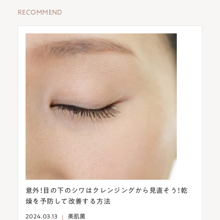
RECOMMEND
着か
意外！目の下のシワはクレンジングから見直そう！乾
乾
燥を予防して改善する方法
20
2024.03.13
美肌菌