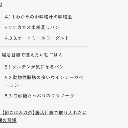
選
4.1
1.わかめのお味噌汁の味噌玉
4.2
2.カカオ米粉蒸しパン
4.3
3.オートミールヨーグルト
5
腸活目線で控えたい朝ごはん
5.1
グルテンが気になるパン
5.2
動物性脂肪の多いウインナーやベ
ーコン
5.3
白砂糖たっぷりのグラノーラ
6
【朝ごはん以外】腸活目線で取り入れたい
朝の習慣