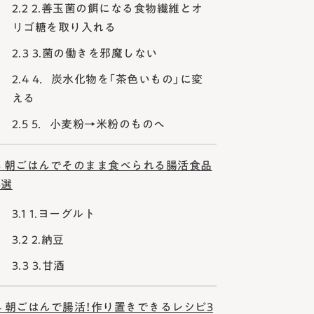
2.2
2.善玉菌の餌になる食物繊維とオ
リゴ糖を取り入れる
2.3
3.菌の働きを邪魔しない
2.4
4．炭水化物を「茶色いもの」に変
える
2.5
5．小麦粉→米粉のものへ
3
朝ごはんでそのまま食べられる腸活食品
3選
3.1
1.ヨーグルト
3.2
2.納豆
3.3
3.甘酒
4
朝ごはんで腸活！作り置きできるレシピ3