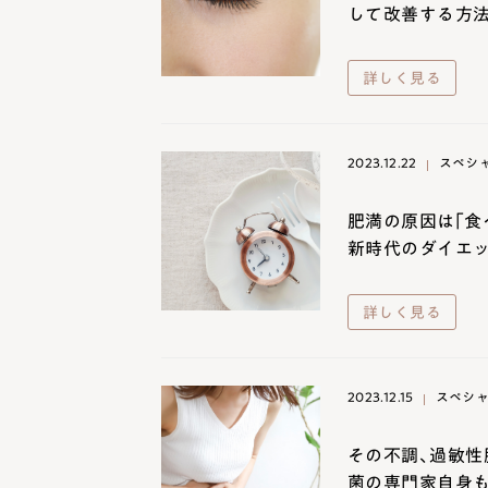
して改善する方
ターンオーバーは早くても遅くてもダ
に整える方法
詳しく見る
2024.02.14
美肌菌
2023.12.22
スペシ
肥満の原因は｢食
新時代のダイエッ
詳しく見る
2023.12.15
スペシ
その不調、過敏性
菌の専門家自身