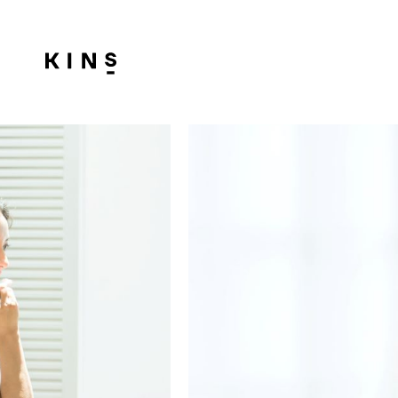
育てるスキン
ケア
2023.1.30
美
肌
菌