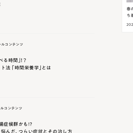
法
メ？正常
生理前の肌荒れは日頃のケアが大切！肌荒れを
春
起こさないための方法
ち
2024.08.07
美肌菌
202
ャルコンテンツ
べる時間｣！？
ト法 ｢時間栄養学｣とは
ャルコンテンツ
腸症候群かも!?
も悩んだ、つらい症状とその治し方