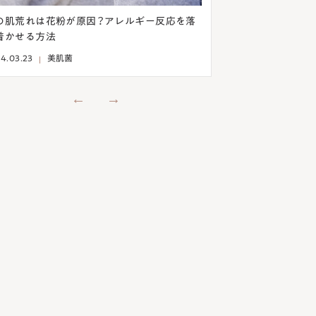
の肌荒れは花粉が原因？アレルギー反応を落
意外！目の下のシワ
着かせる方法
う！乾燥を予防して
4.03.23
美肌菌
2024.03.13
美肌菌