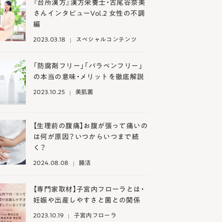
『台所漢方』漢方栄養士・古尾谷奈美
さんインタビューVol.2 女性の不調
編
2023.03.18
スペシャルコンテンツ
「防腐剤フリー」「パラベンフリー」
の本当の意味・メリットを徹底解説
2023.10.25
美肌菌
【生理前の腹痛】お腹が張って痛いの
は何が原因？いつからいつまで続
く？
2024.08.08
腸活
【専門家取材】子宮内フローラとは・
妊娠や出産しやすさと菌との関係
2023.10.19
子宮内フローラ