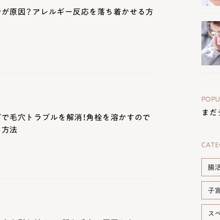
粉が原因？アレルギー反応を落ち着かせる方
POPU
まだ
びで毛穴トラブルを解消！角栓を溶かすので
い方法
CATE
腸
子
ス