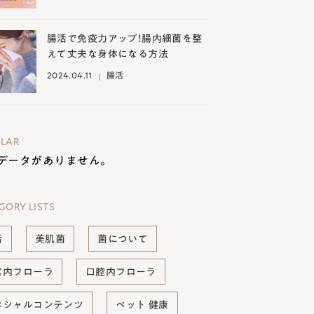
腸活で免疫力アップ！腸内細菌を整
えて丈夫な身体になる方法
2024.04.11
腸活
LAR
データがありません。
GORY LISTS
活
美肌菌
菌について
宮内フローラ
口腔内フローラ
ペシャルコンテンツ
ペット 健康